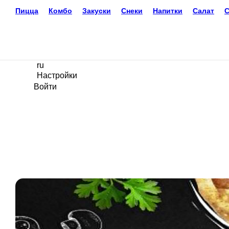
Доставка еды
Тучково
+7(496) 209-01-83
Ваш язык
ru
Настройки
Войти
Главная
Акции
Отзывы
Вакансии
О нас