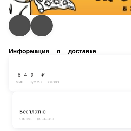
Информация о доставке
649 ₽
мин. сумма заказа
Бесплатно
стоим. доставки
Пицца
Комбо
Закуски
Снеки
Напитки
Салат
Соусы
Десерты
Пицца
Маргарита 2.0
Только сыр "Моцарелла" и Фирменный томатный соус!
25 СМ
30 СМ
35 СМ
Опции
339 ₽
В корзину