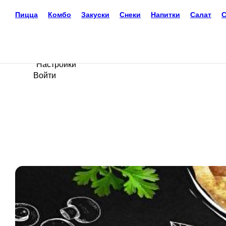
Доставка еды
Тучково
+7(496) 209-01-83
Ваш язык
ru
Настройки
Войти
Главная
Акции
Отзывы
Вакансии
О нас